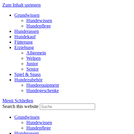
Zum Inhalt springen
Grundwissen
Hundewissen
Hundepflege
Hunderassen
Hundekauf
Fütterung
Erziehung
Allgemein
Welpen
Junior
Senior
Spiel & Spass
Hundezubehör
Hundeequipment
Hundegeschenke
Menü
Schließen
Search this website
Grundwissen
Hundewissen
Hundepflege
Hunderassen