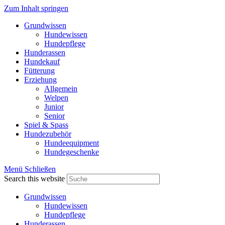
Zum Inhalt springen
Grundwissen
Hundewissen
Hundepflege
Hunderassen
Hundekauf
Fütterung
Erziehung
Allgemein
Welpen
Junior
Senior
Spiel & Spass
Hundezubehör
Hundeequipment
Hundegeschenke
Menü
Schließen
Search this website
Grundwissen
Hundewissen
Hundepflege
Hunderassen