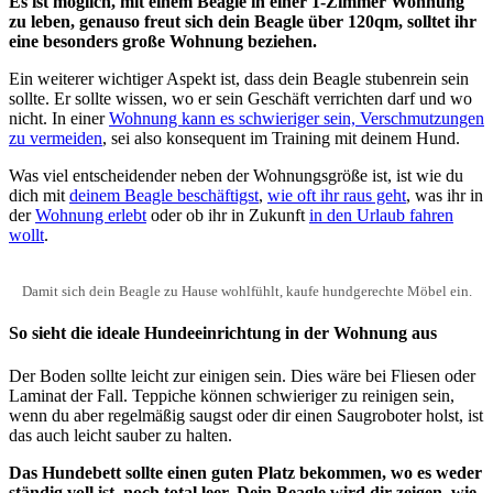
Es ist möglich, mit einem Beagle in einer 1-Zimmer Wohnung
zu leben, genauso freut sich dein Beagle über 120qm, solltet ihr
eine besonders große Wohnung beziehen.
Ein weiterer wichtiger Aspekt ist, dass dein Beagle stubenrein sein
sollte. Er sollte wissen, wo er sein Geschäft verrichten darf und wo
nicht. In einer
Wohnung kann es schwieriger sein, Verschmutzungen
zu vermeiden
, sei also konsequent im Training mit deinem Hund.
Was viel entscheidender neben der Wohnungsgröße ist, ist wie du
dich mit
deinem Beagle beschäftigst
,
wie oft ihr raus geht
, was ihr in
der
Wohnung erlebt
oder ob ihr in Zukunft
in den Urlaub fahren
wollt
.
Damit sich dein Beagle zu Hause wohlfühlt, kaufe hundgerechte Möbel ein.
So sieht die ideale Hundeeinrichtung in der Wohnung aus
Der Boden sollte leicht zur einigen sein. Dies wäre bei Fliesen oder
Laminat der Fall. Teppiche können schwieriger zu reinigen sein,
wenn du aber regelmäßig saugst oder dir einen Saugroboter holst, ist
das auch leicht sauber zu halten.
Das Hundebett sollte einen guten Platz bekommen, wo es weder
ständig voll ist, noch total leer. Dein Beagle wird dir zeigen, wie