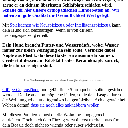
gerne er an deinem überlegten Schlafplatz schlafen wird.
Schaue dir hier unsere orthopädischen Hundebetten an. Wir
haben auf gute Qualität und Gemütlichkeit Wert gelegt.
Mit
Spielsachen wie Kauspielzeug oder Intelligenzspielzeug
kann
dein Hund sich beschäftigen, wenn er von dir sein
Lieblingsspielzeug erhält.
Dein Hund braucht Futter- und Wassernäpfe, wobei Wasser
immer zur freien Verfügung da sein sollte. Vermeide dabei
Näpfe aus Plastik, da diese Bakterien ansammeln können.
Greife stattdessen auf Edelstahl- oder Keramiknäpfe zurück,
die leicht zu reinigen sind.
Die Wohnung muss auf den Beagle abgestimmt sein.
Giftige Gegenstände
und gefährliche Stromquellen sollten gesichert
werden. Denke auch an mögliche Fallen, sollte dein Beagle durch
die Wohnung toben und irgendwo hängen bleiben. Achte gerade bei
Welpen darauf,
dass sie noch alles anknabbern wollen
.
Mit diesen Punkten kannst du die Wohnung hungegerecht
einrichten. Doch nach dem Einzug wirst du erst merken, was für
dein Beagle doch nicht so wichtig oder super wichtig ist.