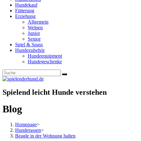
Hundekauf
Fütterung
Erziehung
Allgemein
Welpen
Junior
Senior
Spiel & Spass
Hundezubehör
Hundeequipment
Hundegeschenke
Spielend leicht Hunde verstehen
Blog
Homepage
>
Hunderassen
>
Beagle in der Wohnung halten